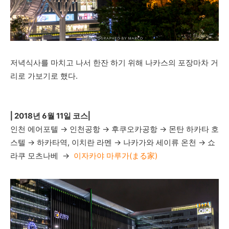
저녁식사를 마치고 나서 한잔 하기 위해 나카스의 포장마차 거
리로 가보기로 했다.
⎜
2018년 6월 11일
코스
⎜
인천 에어포텔 → 인천공항 → 후쿠오카공항 → 몬탄 하카타 호
스텔 →
하카타역, 이치란 라멘 → 나카가와 세이류 온천 →
쇼
라쿠 모츠나베
→
이자카야 마루가(まる家)