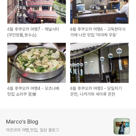
6월 후쿠오카 여행7 - 캐널시티
6월 후쿠오카 여행6 - 고독한미식
(무인양품,분수쇼)
가에 나온 맛집 '미야케 우동'
6월 후쿠오카 여행4 - 모츠나베
6월 후쿠오카 여행3 - 당일치기
맛집 쇼라쿠 笑樂
온천, 나카가와 세이류 온천
Marco's Blog
마르코의 여행,맛집, 일상 블로그