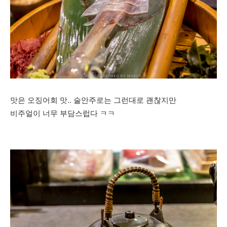
맛은 오징어회 맛.. 술안주로는 그런대로 괜찮지만
비주얼이 너무 부담스럽다 ㅋㅋ