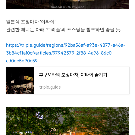
일본식 포장마차 '야타이'
관련한 매너는 아래 '트리플'의 포스팅을 참조하면 좋을 듯.
https://triple.guide/regions/92ba56af-a93e-4877-a46a-
3b84cf1af0cf/articles/97942579-2f88-4a96-86c0-
cd0dc5e90c59
후쿠오카의 포장마차, 야타이 즐기기
triple.guide