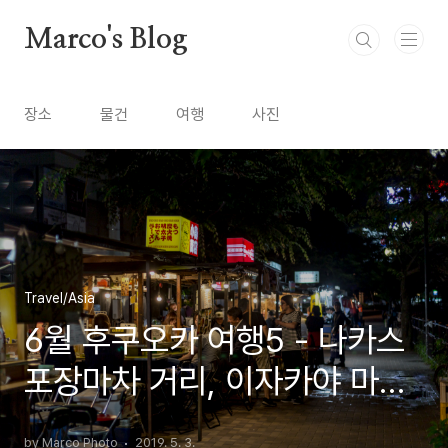
본문 바로가기
Marco's Blog
장소
물건
여행
사진
Travel/Asia
6월 후쿠오카 여행5 - 나카스
포장마차 거리, 이자카야 마루
가(まる家)
by Marco Photo
2019. 5. 3.