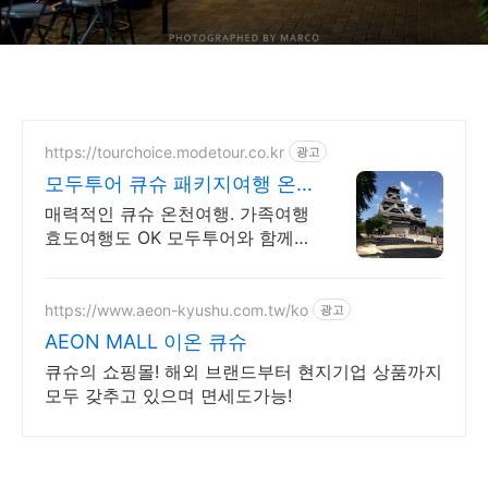
https://tourchoice.modetour.co.kr
광고
모두투어 큐슈 패키지여행 온
천하면 큐슈가 제격이죠
매력적인 큐슈 온천여행. 가족여행
효도여행도 OK 모두투어와 함께
떠나요 일본 온천의 메카. 모두투
어와 떠나는 가장 가까운 일본 규
슈로 떠나요
https://www.aeon-kyushu.com.tw/ko
광고
AEON MALL 이온 큐슈
큐슈의 쇼핑몰! 해외 브랜드부터 현지기업 상품까지
모두 갖추고 있으며 면세도가능!