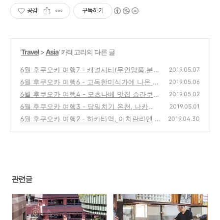
공감
구독하기
'
Travel
>
Asia
' 카테고리의 다른 글
6월 후쿠오카 여행7 - 캐널시티(무인양품,분수
2019.05.07
쇼)
6월 후쿠오카 여행6 - 고독한미식가에 나온 맛
(0)
2019.05.06
집 '미야케 우동'
6월 후쿠오카 여행4 - 모츠나베 맛집 쇼라쿠
(0)
2019.05.02
笑樂
6월 후쿠오카 여행3 - 당일치기 온천, 나카가
(0)
2019.05.01
와 세이류 온천
6월 후쿠오카 여행2 - 하카타역, 이치란라멘
(0)
2019.04.30
(0)
관련글