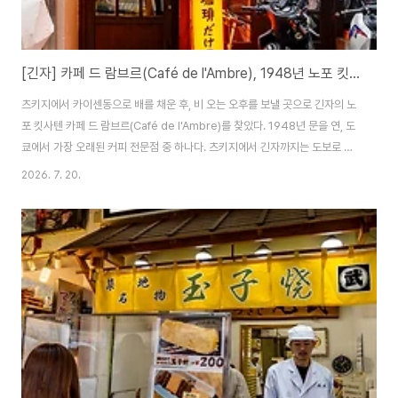
[긴자] 카페 드 람브르(Café de l'Ambre), 1948년 노포 킷사텐
츠키지에서 카이센동으로 배를 채운 후, 비 오는 오후를 보낼 곳으로 긴자의 노
포 킷사텐 카페 드 람브르(Café de l'Ambre)를 찾았다. 1948년 문을 연, 도
쿄에서 가장 오래된 커피 전문점 중 하나다. 츠키지에서 긴자까지는 도보로 이
동 가능한 거리, 비가 주룩주룩 긴자의 좁은 골목 안쪽에 자리한 입구를 찾느라
2026. 7. 20.
잠깐 헤맸다. 화려한 간판 없이도 오래된 가게 특유의 존재감이 있었다. ◈ 카
페 드 람브르 (Café de l'Ambre)위치 : 도쿄도 츄오구 긴자특징 : 1948년 창
업, 에이지드 원두(숙성 커피) 전문*가격 정보는 방문 당시 기준 / 변동 가능
78년째 그 자리 — 클래식한 내부 낮은 조도의 조명 아래 원목 가구들이 자리
한 공간. 오래된 킷사텐 특유의 차분한 분위기가 ..