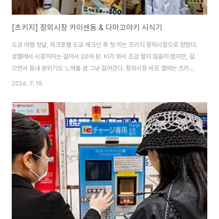
[츠키지] 장외시장 카이센동 & 다마고야키 시식기
도쿄 여행 첫날, 파크호텔 도쿄 체크인 후 첫 끼는 츠키지 장외시장으로 정했다.
호텔에서 시장까지는 걸어서 20여 분. 비가 와서 조금 멀지 않을까 했지만, 걸
으면서 동네 분위기도 느껴볼 겸 그냥 걸어갔다. 장외시장 바로 옆에는 츠키지
시장 건물을 재건축 공사 중인 듯한 현장이 보였다. 한국으로 치면 노량진 수산
2026. 7. 19.
시장 재건축 느낌이랄까. ◈ 츠키지 장외시장(築地場外市場)위치 : 도쿄도
주오구 츠키지 (츠키지혼간지 인근)교통 : 도에이 오에도선 츠키지시장역 또는
히비야선 츠키지역에서 도보방문 식당 : 홋카이반야(北海番屋) — 카이센동
전문영업시간 : 매장마다 상이, 대체로 오전~오후 이른 시간 (수요일 휴무 매장
多)*가격 정보는 방문 당시 기준 / 변동 가능 츠키지 장외시장 골목 도착하자마
자 골목 특..