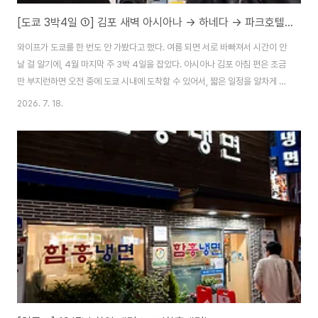
[도쿄 3박4일 ①] 김포 새벽 아시아나 → 하네다 → 파크호텔 도쿄까지
와이프가 도쿄를 한 번도 안 가봤다고 했다. 여름 되면 서로 바빠져서 시간이 안
날 걸 알기에, 4월 마지막 주 3박 4일을 잡았다. 아시아나 김포 아침 편은 조금
만 부지런하면 오전 중에 도쿄 시내에 도착할 수 있어서, 짧은 일정을 알차게 쓰
기엔 이만한 선택지가 없다. 김포공항 국제선 6시. 국제선 터미널 앞은 이미 카
2026. 7. 18.
트 미는 사람들로 붐빈다. 새벽 여명이 살짝 남은 하늘이 좋다. 8:40 비행기이
고 도쿄는 여러번 가봤지만 김포 → 하네다는 처음이라 일찍 왔다. 근데 공항이
작아서 그런가 셀프 체크인부터 출국심사까지 인천보다 훨씬 빨랐다. ◈ 여행
개요일정 : 2026-04-23 (수) ~ 2026-04-26 (토), 3박 4일항공 : 아시아
나 OZ1085 (김포 08:40 → 하네다 10:45..