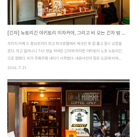
[긴자] 뉴토리긴 야키토리 이자카야, 그리고 비 오는 긴자 밤 산책
츠키지·카페 드 람브르까지 보고 파크호텔에서 체크인 후 짐 풀고 잠시 낮잠을
잤다. 자고 일어나니 7시! 첫날 저녁은 긴자에 위치한 야키토리 노포 뉴토리긴
으로 정했다. 비가 주룩주룩 내리기 시작했다. 네온사인이 젖은 도로에 비쳐서
오히려 운치가 있었다. 근처에 토리긴도 동일한 메뉴를 판매한다. ◈ 뉴토리긴
2026. 7. 21.
솥밥 꼬치구이위치 : chrome-5-11 Ginza, Chuo City, Tokyo 104-
0061업종 : 야키토리 이자카야*가격 정보는 방문 당시 기준 / 변동 가능야키
토리에 솥밥, 생맥주 한 잔 자리에 앉으니 QR코드가 붙은 메뉴판이 나온다. 요
즘 도쿄 이자카야는 이렇게 스마트폰으로 메뉴를 스캔하는 곳이 많아졌다. 시
원한 생맥주 두 잔부터. 첫날 종일 걸은 다리가 이 한 모금에 ..