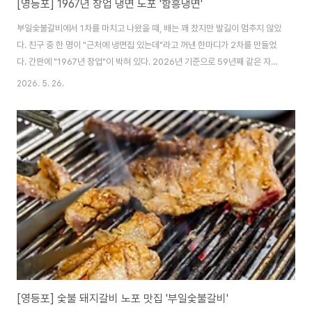
[영등포] 1967년 창업 냉면 노포 '함흥냉면'
부일숯불갈비에서 1차를 마치고 나왔을 때, 배는 꽤 찼지만 발길이 멈추지 않았
다. 친구 중 한 명이 "근처에 냉면집 있는데"라고 꺼낸 한마디가 2차를 만들었
다. 간판에 "1967년 창업"이 박혀 있다. 2026년 기준으로 59년째 같은 자리
를 지키고 있다는 뜻이다. 중소벤처기업부 백년가게 인증도 받은 집이다. MBC
2026. 5. 26.
놀면뭐하니에도 소개된 적 있는 집이라, 이름은 들어봤지만 실제로 들어가는
건 이번이 처음이었다. 창업자는 함경도 홍남 출신 이태로 씨. 고향에서 먹던 냉
면 맛을 그대로 가져왔고, 지금은 2대째 대를 이어 운영 중이다. 32년 근속 주
방장을 포함해 10년 이상 된 조리사들이 지금도 그대로 일하고 있다는 것도 이
가게를 설명하는 한 줄이다. ◈ 함흥냉면위치 : 서울 영등포구 영등포로42길
6..
[영등포] 숯불 돼지갈비 노포 맛집 '부일숯불갈비'