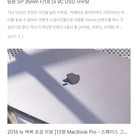
탐론 SP 35mm F/1.8 Di VC USD 사무탐
지난 10년간 모았던 사진들 날린 이후로.. 카메라도 정리하려다. 사진이라는 취
미를 놓을 수 없어서 가볍게 스냅사진용으로 사용할 35mm 단렌즈를 하나 구
입하기로 했다. 막쓰기 무난한 단렌즈 3총사 중 (사무방, 사무식, 사무탐) 무엇
을 구입할까 고민! 사무방(f2, IS) - 캐논, 가격이 저렴하고 막쓰기 좋아 보여 중
2017. 7. 1.
고로 구입하려고 했지만 매물이 없었다.ㅜ사무식(f1.4) - 시그마, 아트렌즈로
두루두루 평은 좋았지만. 옛날에 쓰던 시그마 렌즈 때문인지 아직도 시그마라
고 하면 구입이 망설여짐사무탐(f1.8, VC) - 탐론, 현금이 아닌 복지포인트로
구입 가능 했다.(약80만원) 게다가 나온지 얼마 안나온 신제품, 디자인도 예뻐
졌다. 탐륵을 쓰면서 탐론의 화질이나 VC에 신뢰도가 높았기 때문에 결국 ..
2016 뉴 맥북 프로 리뷰 [13형 MacBook Pro - 스페이스 그레이]