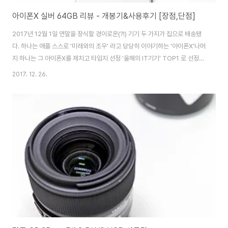
아이폰X 실버 64GB 리뷰 - 개봉기&사용후기 [장점,단점]
2017년 12월 1일 연말을 장식할 경이로운(?!) 기기 두 가지가 집으로 배송됐
다. 하나는 애플 스스로 '미래와의 조우' 라고 당당히 이야기하는 '아이폰X'나머
지 하나는 그 아이폰X를 제치고 타임지 선정 '올해의 IT기기' TOP1 로 선정된
'닌텐도 스위치' 이다. 그 중 먼저 사용한지 약 한달이 되어가는 아이폰X의 개봉
2017. 12. 26.
및 사용 후기[장단점]에 대해서 이야기를 하고자 한다. 영롱한 자태! 더욱더 선
명해진 화질! 아이폰X 개봉기 시작~ 12월 1일에 도착한 KT샵의 상자!KT샵에
서 온라인 예약 주문해야만 무선충전기를 사은품으로 준다고 해서 택배 주문했
는데막상 예약자보다 일반대리점에서 더 빨리 개통할 수 있어서 좀 빡쳤던.. 기
억이 난다. 그리고 미안하다고 스타벅스 쿠폰 준다더니.. 아무것도 안줌 하..