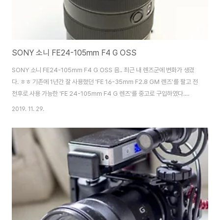
SONY 소니 FE24-105mm F4 G OSS
SONY 소니 FE24-105mm F4 G OSS 음.. 최근 내 렌즈군에 변화가 생겼
다. ㅎㅎ 기존에 1년간 잘 사용했던 'FE 16-35mm F2.8 GM 렌즈'를 팔고 전
천후로 사용 가능한 'FE 24-105mm F4 G 렌즈'를 중고로 구입하였다.
1635GM 렌즈를 판매한 이유는, 무게와 가격 때문이었다. 부담스러운 가격과
2019. 11. 29.
무게 때문에 사용도가 많이 떨어졌기 때문이다. 개인적으로 나의 사진 생활에
너무 비싸고 무거운 렌즈는 필요가 없다는 결론이 나왔다. 24105G 렌즈는 신
품이 약 135만원 정도에 거래되고 있다. http://prod.danawa.com/info/?
pcode=5590790&cate=102352 [다나와] SONY 알파 FE 24-
105mm F4 G OSS (정품) 최저가 1,..