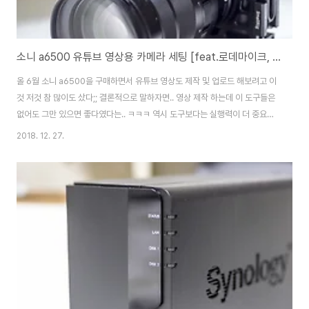
소니 a6500 유튜브 영상용 카메라 세팅 [feat.로데마이크, 스몰리그, 고릴라포드]
올 6월 소니 a6500을 구매하면서 유튜브 영상도 제작 및 업로드 해보려고 이
것 저것 참 많이도 샀다;; 결론적으로 말하자면.. 영상 제작 하는데 이 도구들은
없어도 그만 있으면 좋다였다는.. ㅋㅋㅋ 역시 도구보다는 실행력이 더 중요하
다! 그래도 내가 얼마나 쇼핑을 열심히 했는지(?) 되돌아 보기 위해 기록을 남겨
2018. 12. 27.
본다. [Manfrotto PIXI 삼각대, Glif, Rode Video Micro] 이 제품들을 구매
하면서 아마존에서 한국으로 배송되는 걸 처음 알았다 ㅋㅋ 처음엔 카메라 구
입을 안하고 아이폰X로 촬영을 하려고 작은 '맨프로토 픽시 삼각대'와 유튜버
JM님에게 낚여 '글리프'라는 스마트폰 마운트를 구매했다. 어차피 배송비 드
는 김에 마이크도 필요할 것 같아서 유튜버 용호수님이 엄청 추천한..