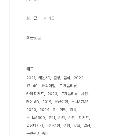
최근글
인기글
최근댓글
태그
2021
캐논6D
출장
음식
2022
17-40l
해외여행
IT 제품리뷰
카페·디저트
2023
IT제품리뷰
사진
캐논 6D
2019
부산여행
소니A7M3
2020
2024
제주여행
리뷰
소니a6500
홍대
카페
카페・디저트
일상다반사
국내여행
여행
맛집
일상
공연·전시·축제