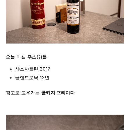
오늘 마실 주스(?)들
샤스샤플린 2017
글렌드로냑 12년
참고로 고우가는
콜키지 프리
이다.