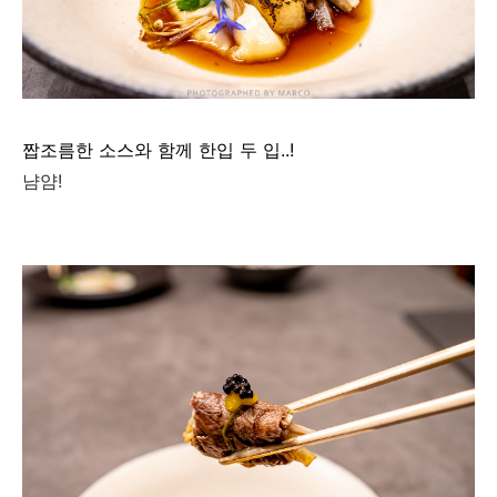
짭조름한 소스와 함께 한입 두 입..!
냠얌!