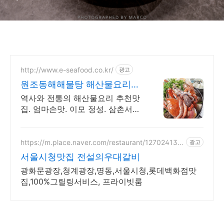
http://www.e-seafood.co.kr/
광고
원조동해해물탕 해산물요리맛
집 10년전 가격그대로 착한가
역사와 전통의 해산물요리 추천맛
격
집. 엄마손맛. 이모 정성. 삼촌서비
스로 푸짐하게요 특제 후식 해물비
빔밥은 가성비 최고. 항상 통크게
모십니다.
https://m.place.naver.com/restaurant/127024137
광고
1
서울시청맛집 전설의우대갈비
광화문광장,청계광장,명동,서울시청,롯데백화점맛
집,100%그릴링서비스, 프라이빗룸