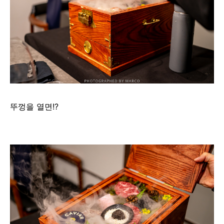
뚜껑을 열면!?