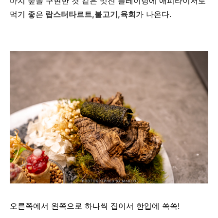
마치 숲을 구현한 것 같은 멋진 플레이팅에 애피타이저로
먹기 좋은
랍스터타르트,불고기,육회
가 나온다.
오른쪽에서 왼쪽으로 하나씩 집이서 한입에 쏙쏙!