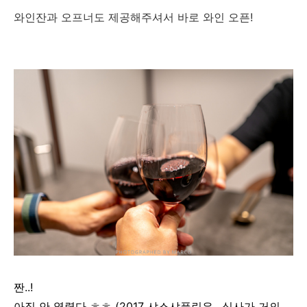
와인잔과 오프너도 제공해주셔서 바로 와인 오픈!
짠..!
아직 안 열렸다 ㅎㅎ
(2017 샤스샤플린은.. 식사가 거의