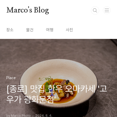
본문 바로가기
Marco's Blog
장소
물건
여행
사진
Place
[종로] 맛집 한우 오마카세 '고
우가 광화문점'
by Marco Photo
2024. 8. 4.