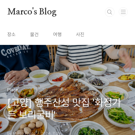
본문 바로가기
Marco's Blog
장소
물건
여행
사진
Place
[고양] 행주산성 맛집 '화정가
든 보리굴비'
by Marco Photo
2024. 7. 28.