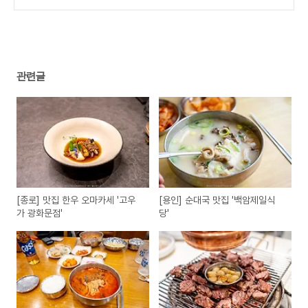
본점'
(0)
관련글
[종로] 맛집 한우 오마카세 '고우
[용인] 순대국 맛집 '백암제일식
가 광화문점'
당'