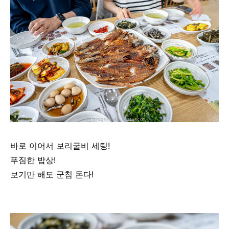
바로 이어서 보리굴비 세팅!
푸짐한 밥상!
보기만 해도 군침 돈다!