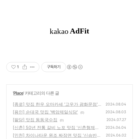
1
구독하기
'
Place
' 카테고리의 다른 글
[종로] 맛집 한우 오마카세 '고우가 광화문점'
2024.08.04
[용인] 순대국 맛집 '백암제일식당'
(3)
2024.08.03
(0)
[팔당] 맛집 동동국수집
2024.07.27
(0)
[신촌] 50년 전통 갈비 노포 맛집 '신촌형제갈
2024.06.04
비'
[인천] 차이나타운 원조 짜장면 맛집 '신승반점
(1)
2024.06.02