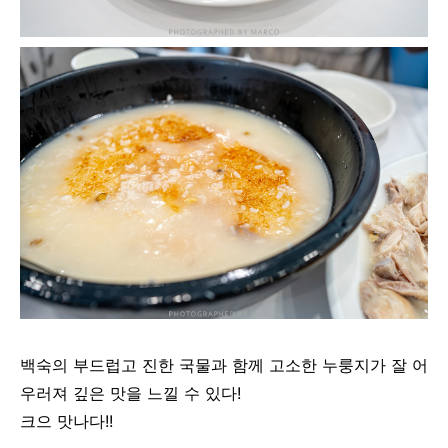
백숙의
부드럽고
진한
국물과
함께
고소한
누룽지가
잘
어
우러져
깊은
맛을
느낄
수
있다!
크으 맛나다!!