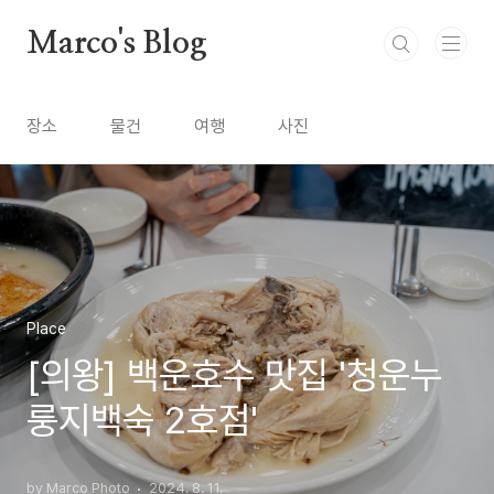
본문 바로가기
Marco's Blog
장소
물건
여행
사진
Place
[의왕] 백운호수 맛집 '청운누
룽지백숙 2호점'
by Marco Photo
2024. 8. 11.