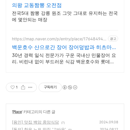
2
의왕 교동짬뽕 오전점
전국5대 짬뽕 강릉 원조 그맛 그대로 유지하는 전국
에 몇안되는 매장
https://map.naver.com/p/entry/place/176484942
광고
2
백운호수 산으로간 장어 장어덮밥과 히츠마부
시
30년 경력 일식 전문가가 구운 국내산 민물장어 요
리. 비린내 없이 부드러운 식감 백운호수와 롯데아
울렛 인근 위치. 넓은 무료 주차장 완비 및 평일 런
치 메뉴 제공
1
구독하기
'
Place
' 카테고리의 다른 글
[용인] 맛집 백암 중앙식당
2024.09.08
(7)
[동묘] 한우 노포 맛집 '고바우'
2024.08.12
(0)