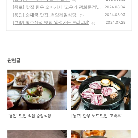
[종로] 맛집 한우 오마카세 '고우가 광화문점'
2024.08.04
[용인] 순대국 맛집 '백암제일식당'
(3)
2024.08.03
(0)
[고양] 행주산성 맛집 '화정가든 보리굴비'
2024.07.28
(0)
관련글
[용인] 맛집 백암 중앙식당
[동묘] 한우 노포 맛집 '고바우'