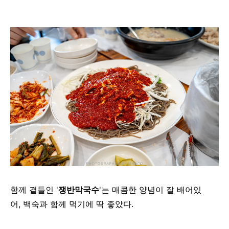
함께
곁들인
'
쟁반막국수
'는
매콤한
양념이
잘
배어있
어
,
백숙과
함께
먹기에
딱
좋았다.