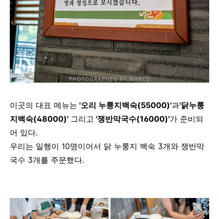
이곳의
대표
메뉴는
'오리 누룽지백숙(55000)'
과
'닭누룽
지백숙(48000)'
그리고
'쟁반막국수(16000)'
가 준비되
어 있다.
우리는 일행이 10명이어서 닭 누룽지 백숙 3개와 쟁반막
국수 3개를 주문했다.