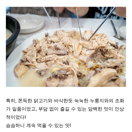
특히
,
쫀득한
닭고기와
바삭한듯 눅눅한
누룽지와의 조화
가
일품이었고
,
부담
없이
즐길
수
있는
담백한
맛이
인상
적이었다!
슴슴하니 계속 먹을 수 있는 맛!