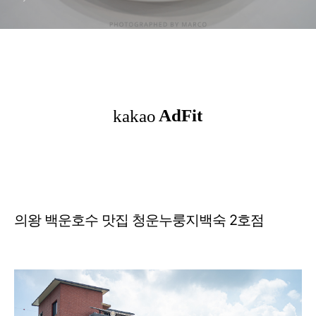
의왕 백운호수 맛집 청운누룽지백숙 2호점