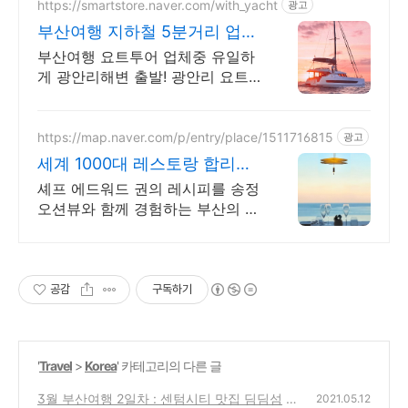
https://smartstore.naver.com/with_yacht
광고
부산여행 지하철 5분거리 업계
유일 광안리해변 출발!
부산여행 요트투어 업체중 유일하
게 광안리해변 출발! 광안리 요트-
맛집-카페, 감성데이트 끝판왕 코
스! 광안리에 다 있어요!
https://map.naver.com/p/entry/place/1511716815
광고
세계 1000대 레스토랑 합리적
인 프렌치 파인다이닝
셰프 에드워드 권의 레시피를 송정
오션뷰와 함께 경험하는 부산의 명
소
공감
구독하기
'
Travel
>
Korea
' 카테고리의 다른 글
3월 부산여행 2일차 : 센텀시티 맛집 딤딤섬
2021.05.12