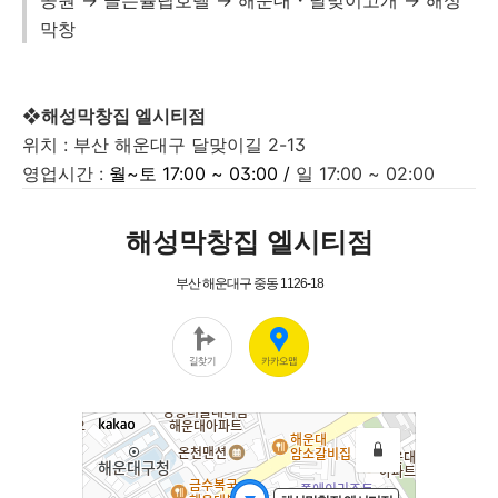
공원 → 골든튤립호텔 → 해운대・달맞이고개
→ 해성
막창
❖해성막창집 엘시티점
위치 : 부산 해운대구 달맞이길 2-13
영업시간
:
월~토
17:00 ~ 03:00 /
일
17:00 ~ 02:00