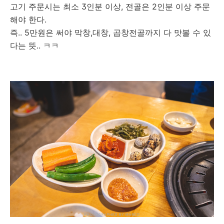
고기 주문시는 최소 3인분 이상, 전골은 2인분 이상 주문
해야 한다.
즉.. 5만원은 써야 막창,대창, 곱창전골까지 다 맛볼 수 있
다는 뜻.. ㅋㅋ