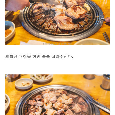
초벌된 대창을 한번 쓱쓱 잘라주신다.