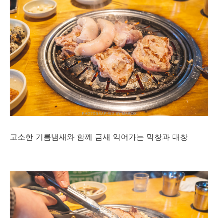
고소한 기름냄새와 함께 금새 익어가는 막창과 대창