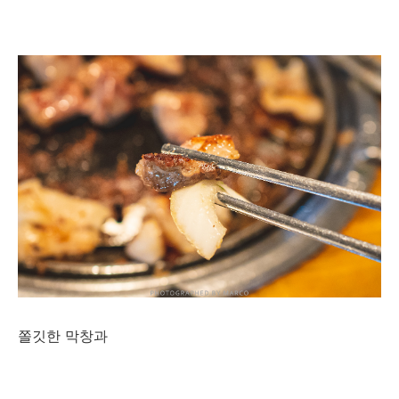
쫄깃한 막창과