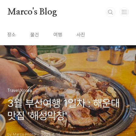
본문 바로가기
Marco's Blog
장소
물건
여행
사진
Travel/Korea
3월 부산여행 1일차 : 해운대
맛집 '해성막창'
by Marco Photo
2021. 4. 16.