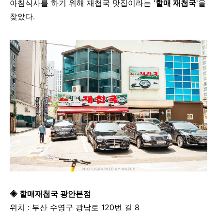
아침식사를 하기 위해 재첩국 맛집이라는 '
할매 재첩국
'을
찾았다.
◈ 할매재첩국 광안본점
위치 : 부산 수영구 광남로 120번 길 8