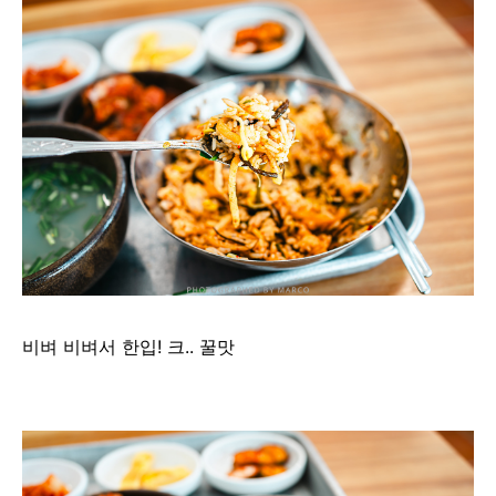
비벼 비벼서 한입! 크.. 꿀맛