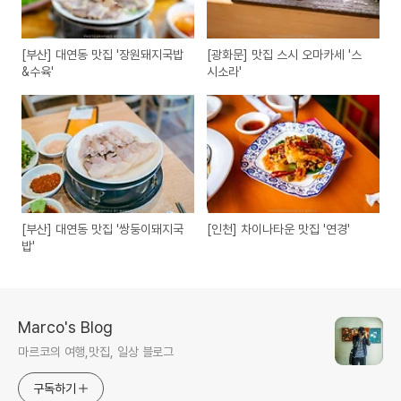
[부산] 대연동 맛집 '장원돼지국밥
[광화문] 맛집 스시 오마카세 '스
&수육'
시소라'
[부산] 대연동 맛집 '쌍둥이돼지국
[인천] 차이나타운 맛집 '연경'
밥'
Marco's Blog
마르코의 여행,맛집, 일상 블로그
구독하기