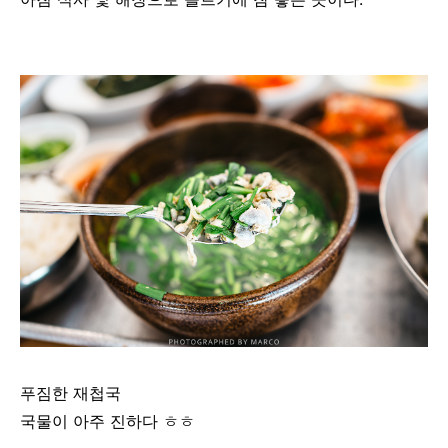
푸짐한 재첩국
국물이 아주 진하다 ㅎㅎ