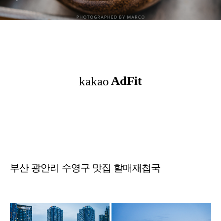
부산 광안리 수영구 맛집 할매재첩국