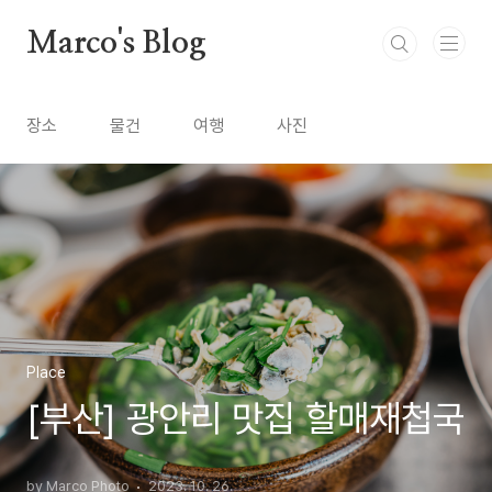
본문 바로가기
Marco's Blog
장소
물건
여행
사진
Place
[부산] 광안리 맛집 할매재첩국
by Marco Photo
2023. 10. 26.