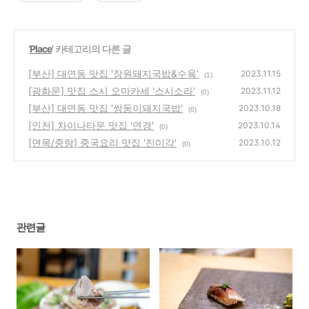
'
Place
' 카테고리의 다른 글
[부산] 대연동 맛집 '장원돼지국밥&수육'
2023.11.15
(1)
[광화문] 맛집 스시 오마카세 '스시소라'
2023.11.12
(0)
[부산] 대연동 맛집 '쌍둥이돼지국밥'
2023.10.18
(0)
[인천] 차이나타운 맛집 '연경'
2023.10.14
(0)
[면목/중랑] 중국요리 맛집 '진미각'
2023.10.12
(0)
관련글