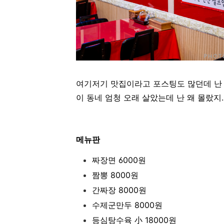
여기저기 맛집이라고 포스팅도 많던데 난 
이 동네 엄청 오래 살았는데 난 왜 몰랐지..
메뉴판
짜장면 6000원
짬뽕 8000원
간짜장 8000원
수제군만두 8000원
등심탕수육 小 18000원