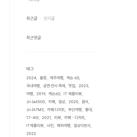
최근글
인기글
최근댓글
태그
2024
출장
제주여행
캐논 6D
국내여행
공연·전시·축제
맛집
2023
여행
2019
캐논6D
IT 제품리뷰
소니a6500
카페
일상
2020
음식
소니A7M3
카페·디저트
부산여행
홍대
17-40l
2021
리뷰
카페・디저트
IT제품리뷰
사진
해외여행
일상다반사
2022