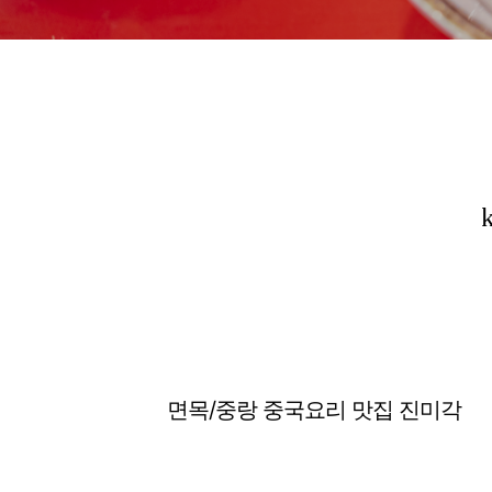
면목/중랑 중국요리 맛집 진미각