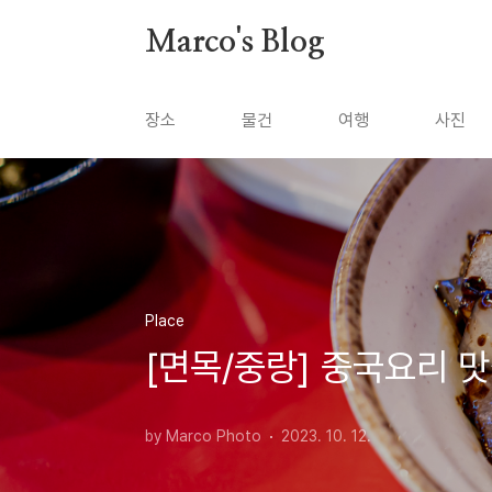
본문 바로가기
Marco's Blog
장소
물건
여행
사진
Place
[면목/중랑] 중국요리 맛
by Marco Photo
2023. 10. 12.