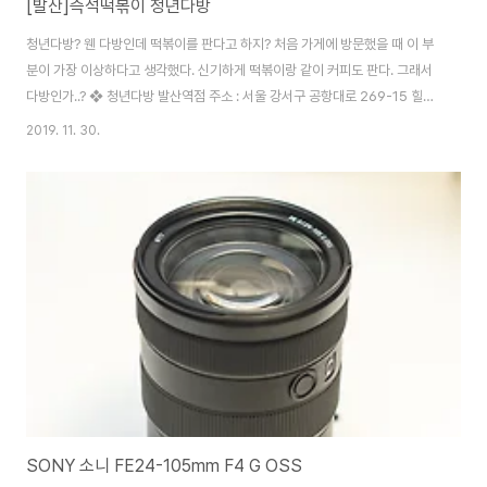
[발산]즉석떡볶이 청년다방
청년다방? 웬 다방인데 떡볶이를 판다고 하지? 처음 가게에 방문했을 때 이 부
분이 가장 이상하다고 생각했다. 신기하게 떡볶이랑 같이 커피도 판다. 그래서
다방인가..? ❖ 청년다방 발산역점 주소 : 서울 강서구 공항대로 269-15 힐스
테이트 에코 마곡 1층 122호 영업시간 : 매일 오전 11시 - 오후 10시 연락처 :
2019. 11. 30.
02-6404-3690 뭐 일단 떡볶이가 맛있다고 하니 떡볶이 주문~ 우리는 '통
큰오짱떡볶이' 中자 14500원을 주문했다. 푸짐한 즉석떡볶이 등장 오징어 튀
김과 만두, 라면까지 푸짐~ 특이하게 떡이 길게 나온다. 가위로 싹뚝싹뚝 잘라
줘야 하는데 떡이 내가 좋아하는 밀떡 같았다. 푸짐~ 맛도 생각보다 너무 맛있
었다. 볶음밥까지 1인분 볶아먹고 가게를 나왔다. 밥을 먹고 가게에서 바로 ..
SONY 소니 FE24-105mm F4 G OSS