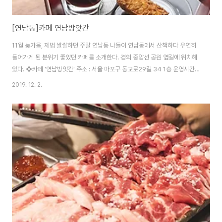
[연남동]카페 연남방앗간
11월 늦가을, 제법 쌀쌀하던 주말 연남동 나들이 연남동에서 산책하다 우연히
들어가게 된 분위기 좋았던 카페를 소개한다. 경의 중앙선 공원 옆길에 위치해
있다. ❖카페 '연남방앗간' 주소 : 서울 마포구 동교로29길 34 1층 운영시간 :
오전 12시~오후 10시, 휴무 월요일 연락처 :
2019. 12. 2.
https://www.instagram.com/yeonnambangagan/ ,070-4200-
2200 옛스런 2층 가정집을 카페로 꾸며놓은 느낌 힙한 느낌 물씬이다. 2층에
는 DJ가 음악을 바꿔주고 있었다. 2층에는 옷을 파는 공간도 따로 있다. 이곳
의 시그니쳐는 '참깨'인 거 같았다. '아메리카노 아이스(5000)'와 '방앗간 커피
(6000)'를 주문했다. 특이하게 소금과 참기름 등도 판매하고 있었다. 패키징
이 귀여..