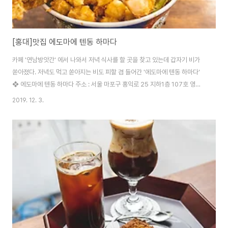
[홍대]맛집 에도마에 텐동 하마다
카페 '연남방앗간' 에서 나와서 저녁 식사를 할 곳을 찾고 있는데 갑자기 비가
쏟아졌다. 저녁도 먹고 쏟아지는 비도 피할 겸 들어간 '에도마에 텐동 하마다'
❖ 에도마에 텐동 하마다 주소 : 서울 마포구 홍익로 25 지하1층 107호 영업
시간 : 오전 11시 ~ 오후 10시 연락처 : 02-336-1529 우연히 발견하고 들어
2019. 12. 3.
간 곳인데 내부 분위기 등이 괜찮아 보였다. 서둘러 메뉴 스캔~ 메뉴는 심플하
게 딱 4가지, 에도마에텐동, 에비텐동, 텐동, 히마다 토마토 메뉴 3가지는 모두
기본 텐동에 들어가는 내용물에 차이가 있고, '히마다 토마토'는 디저트이다. 우
리는 '텐동'(10000)과 '에다마에 텐동'(15000)을 주문했다. 뜨끈하니 맛있었
던 미소국 엄청 푸짐하게 나온 '에다마에 텐동' '붕장어, 블..