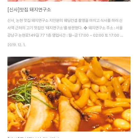
[신사]맛집 돼지연구소
신사, 논현 맛집 돼지연구소 지인분의 웨딩컨셉 촬영을 마치고 식사를 하러 신
사역 근처의 고기 맛집인 '돼지연구소'를 방문했다. ❖ 돼지연구소 주소 : 서울
강남구 논현로149길 77 1층 영업시간 : 월~금 17:00 ~ 02:00 토 17:00 ~
24:00 연락처 : 02-6401-9000 메뉴판 흰살, 꼬들살, 뽈살, 등심덧살 등을
2019. 12. 1.
판매한다. 모두 맛보고 싶으면 '모둠 한판(53000)'으로 주문하면 된다. 가게
는 크지 않고 아담하다. 멜젓? 같은 양념이 세팅된다. ㅎㅎ 요게 모듬 한판~! 지
인분은 흰 살을 가장 추천하지만 처음이라 이것저것 다 먹어보라고 한판으로
시키셨단다. 크.. 불도 좋고, 고기도 좋고 ~ 금세 익어가는 고기들 과연 맛있었
다. 나는 워낙 고기를 좋아해서 그런지 흰 살, 꼬들살 ..