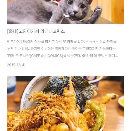
[홍대]고양이카페 카페데코믹스
에도마에 텐동에서 식사를 마치고 다시 또 카페를 갔다. ㅋㅋㅋㅋ 이날 카페를
두 번이나 갔네.. 하지만 이번에는 북카페다! +귀여운 고양이까지 가득하다는
'카페 드 코믹스'(CAFE de' COMICS)를 방문했다. ❖ 카페 데 코믹스 홍대점
주소 : 서울 마포구 어울마당로 96 3층 영업시간 : 금,토 오전 11시 ~ 다음날
2019. 12. 4.
아침 6시, 나머지는 밤 12시까지 연락처 : www.cafedecomics.com /
02-338-2221 입장 전 신발장에서 신발을 넣고 실내화로 갈아 신어야 한다.
그리고 고양이가 있는 곳이니 손소독도 필수! 입장하자마자 보이는 고양이들
쿠히히히~ 일단 요금 지불~ 1시간에 2400원!(주말엔 3000원)이지만 우리
는 3시간 요금제 + 음료를 골랐다 (1인당 9000원) 그 ..