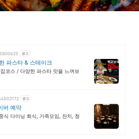
475800625
광고
한 파스타 & 스테이크
집코스 / 다양한 파스타 맛을 느껴보
144502172
광고
이버 예약
 다이닝 회식, 가족모임, 잔치, 청