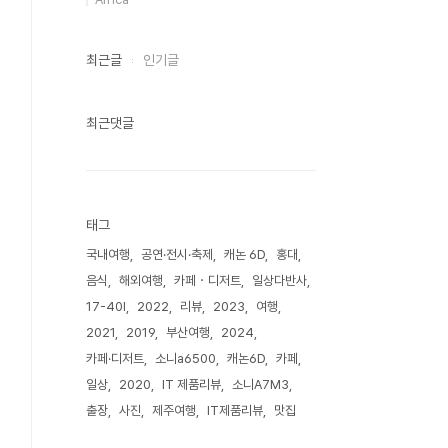
최근글
인기글
최근댓글
태그
국내여행
공연·전시·축제
캐논 6D
홍대
음식
해외여행
카페・디저트
일상다반사
17-40l
2022
리뷰
2023
여행
2021
2019
부산여행
2024
카페·디저트
소니a6500
캐논6D
카페
일상
2020
IT 제품리뷰
소니A7M3
출장
사진
제주여행
IT제품리뷰
맛집