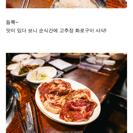
듬뿍~
맛이 있다 보니 순식간에 고추장 화로구이 샤샥!