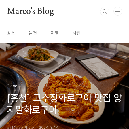
본문 바로가기
Marco's Blog
장소
물건
여행
사진
Place
[홍천] 고추장화로구이 맛집 양
지말화로구이
by Marco Photo
2024. 3. 14.