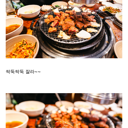
싹둑싹둑 잘라~~