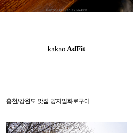
홍천/강원도 맛집 양지말화로구이