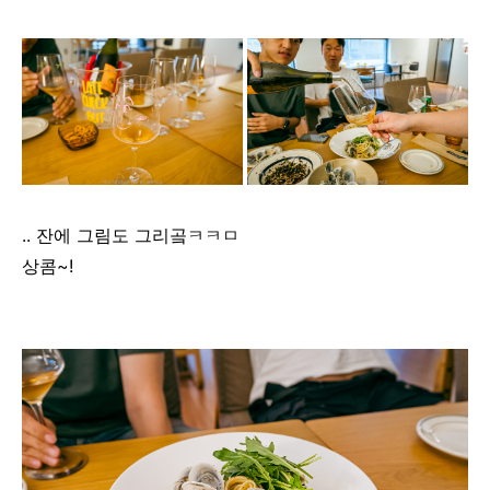
.. 잔에 그림도 그리곸ㅋㅋㅁ
상콤~!