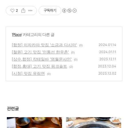
2
구독하기
'
Place
' 카테고리의 다른 글
[합정] 이자카야 맛집 '소금과 다시마'
2024.01.14
(0)
[철원] 고기 맛집 '민통선 한우촌'
2024.01.11
(0)
[상수,합정] 칵테일바 '명월문샤인'
2023.12.11
(0)
[합정,홍대] 고기 맛집 핑크솔트
2023.12.04
(2)
[시청] 맛집 유림면
2023.12.02
(0)
관련글