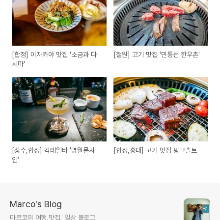
[합정] 이자카야 맛집 '소금과 다
[철원] 고기 맛집 '민통선 한우촌'
시마'
[상수,합정] 칵테일바 '명월문샤
[합정,홍대] 고기 맛집 핑크솔트
인'
Marco's Blog
마르코의 여행,맛집, 일상 블로그