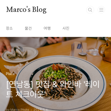
본문 바로가기
Marco's Blog
장소
물건
여행
사진
Place
[연남동] 맛집 & 와인바 '레이
트 체크아웃'
by Marco Photo
2024. 1. 6.