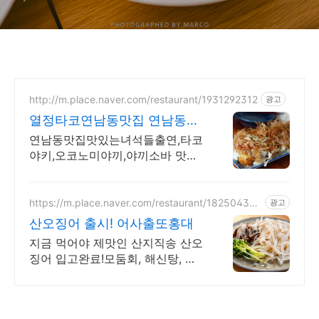
http://m.place.naver.com/restaurant/1931292312
광고
열정타코연남동맛집 연남동술
집홍대타코야키맛집
연남동맛집맛있는녀석들출연,타코
야키,오코노미야끼,야끼소바 맛집,
홍대술집,연남동술집
https://m.place.naver.com/restaurant/182504371
광고
1
산오징어 출시! 어사출또홍대
지금 먹어야 제맛인 산지직송 산오
징어 입고완료!모둠회, 해신탕, 낙
곱새 다양한메뉴