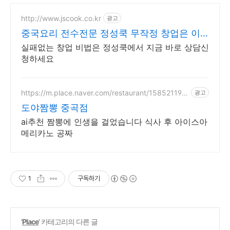
http://www.jscook.co.kr
광고
중국요리 전수전문 정성쿡 무작정 창업은 이
제 그만
실패없는 창업 비법은 정성쿡에서 지금 바로 상담신
청하세요
https://m.place.naver.com/restaurant/158521193
광고
4
도야짬뽕 중곡점
ai추천 짬뽕에 인생을 걸었습니다 식사 후 아이스아
메리카노 공짜
1
구독하기
'
Place
' 카테고리의 다른 글