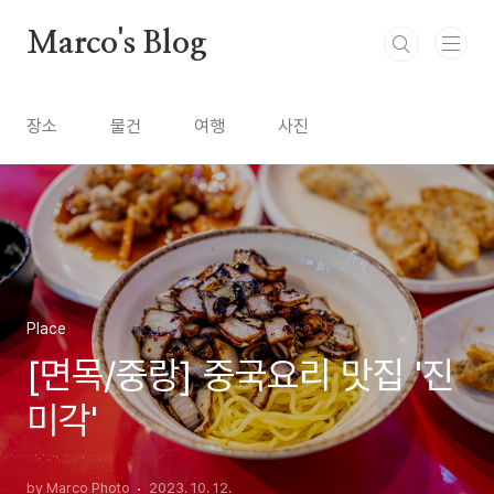
본문 바로가기
Marco's Blog
장소
물건
여행
사진
Place
[면목/중랑] 중국요리 맛집 '진
미각'
by Marco Photo
2023. 10. 12.