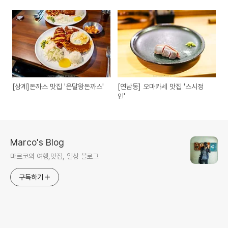
[상계]돈까스 맛집 '온달왕돈까스'
[연남동] 오마카세 맛집 '스시정
인'
Marco's Blog
마르코의 여행,맛집, 일상 블로그
구독하기