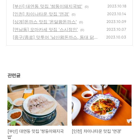
[부산] 대연동 맛집 '쌍둥이돼지국밥'
2023.10.18
(0)
[인천] 차이나타운 맛집 '연경'
2023.10.14
(0)
[상계]돈까스 맛집 '온달왕돈까스'
2023.10.09
(0)
[연남동] 오마카세 맛집 '스시정인'
2023.10.07
(0)
[중구/종로] 맛투어 '남산왕돈까스, 동대 닭한
2023.10.03
마리, 을지로, 광장시장'
(1)
관련글
[부산] 대연동 맛집 '쌍둥이돼지국
[인천] 차이나타운 맛집 '연경'
밥'