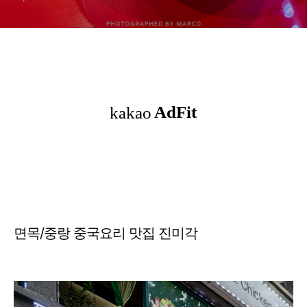
면목/중랑 중국요리 맛집 진미각