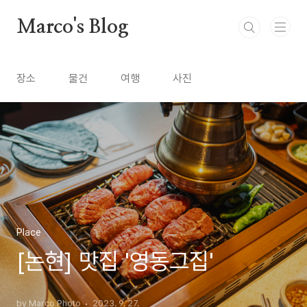
본문 바로가기
Marco's Blog
장소
물건
여행
사진
Place
[논현] 맛집 '영동그집'
by Marco Photo
2023. 9. 27.