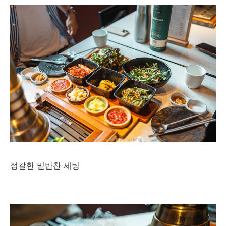
정갈한 밑반찬 세팅