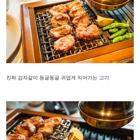
진짜 감자같이 동글동글 귀엽게 익어가는 고기