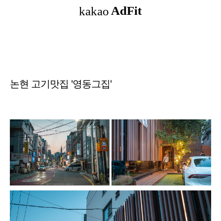
논현 고기맛집 '영동그집'