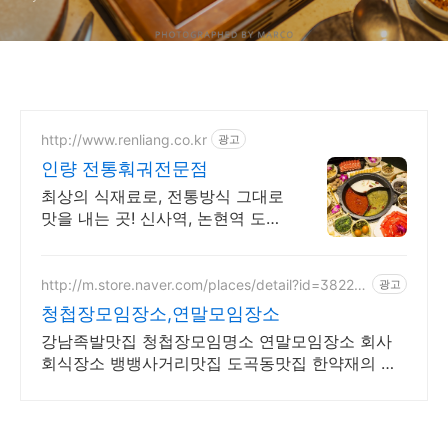
http://www.renliang.co.kr
광고
인량 전통훠궈전문점
최상의 식재료로, 전통방식 그대로
맛을 내는 곳! 신사역, 논현역 도보
5분
http://m.store.naver.com/places/detail?id=38226
광고
320
청첩장모임장소,연말모임장소
강남족발맛집 청첩장모임명소 연말모임장소 회사
회식장소 뱅뱅사거리맛집 도곡동맛집 한약재의 향
을 최소화 하고 국내산 최상급 생족만 사용하여 고
소하고 살살 녹는맛