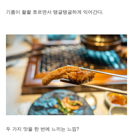
기름이 좔좔 흐르면서 탱글탱글하게 익어간다.
두 가지 맛을 한 번에 느끼는 느낌?