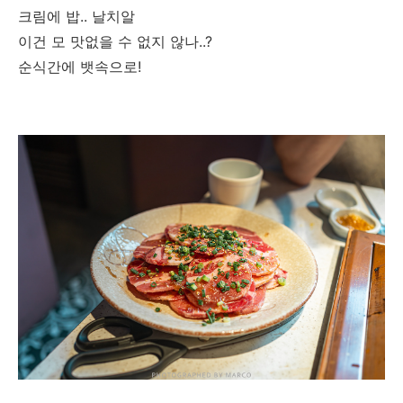
크림에 밥.. 날치알
이건 모 맛없을 수 없지 않나..?
순식간에 뱃속으로!