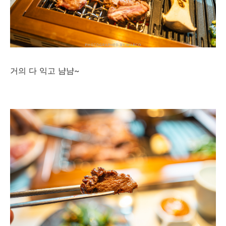
거의 다 익고 냠냠~