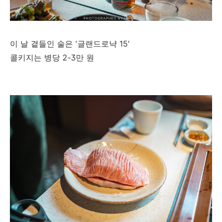
이 날 곁들인 술은 '글랜드로냑 15'
콜키지는 병당 2-3만 원