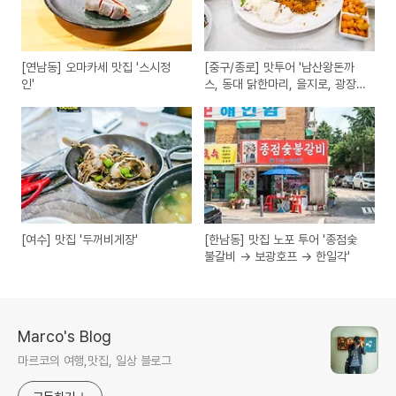
[연남동] 오마카세 맛집 '스시정
[중구/종로] 맛투어 '남산왕돈까
인'
스, 동대 닭한마리, 을지로, 광장
시장'
[여수] 맛집 '두꺼비게장'
[한남동] 맛집 노포 투어 '종점숯
불갈비 → 보광호프 → 한일각'
Marco's Blog
마르코의 여행,맛집, 일상 블로그