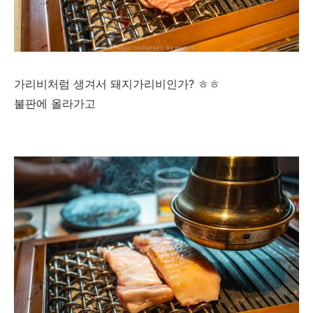
가리비처럼 생겨서 돼지가리비인가? ㅎㅎ
불판에 올라가고