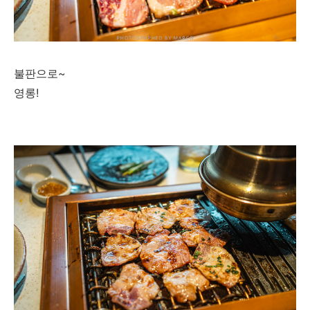
불판으로~
영롱!