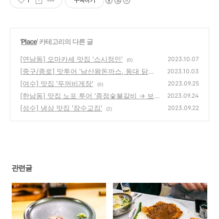
1
구독하기
'
Place
' 카테고리의 다른 글
[연남동] 오마카세 맛집 '스시정인'
2023.10.07
(0)
[중구/종로] 맛투어 '남산왕돈까스, 동대 닭한
2023.10.03
마리, 을지로, 광장시장'
[여수] 맛집 '두꺼비게장'
(1)
2023.09.25
(0)
[한남동] 맛집 노포 투어 '종점숯불갈비 → 보
2023.09.24
광호프 → 한일각'
[성수] 냉삼 맛집 '잠수교집'
(6)
2023.09.22
(2)
관련글