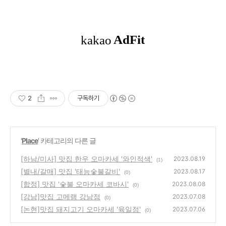
2
구독하기
'
Place
' 카테고리의 다른 글
[하남/미사] 맛집 한우 오마카세 '와인적색'
2023.08.19
(1)
[별내/갈매] 맛집 '태능숯불갈비'
2023.08.17
(0)
[합정] 맛집 '숯불 오마카세 코바시'
2023.08.08
(0)
[강남]맛집 고메램 강남점
2023.07.08
(0)
[논현]맛집 돼지고기 오마카세 '육일점'
2023.07.06
(0)