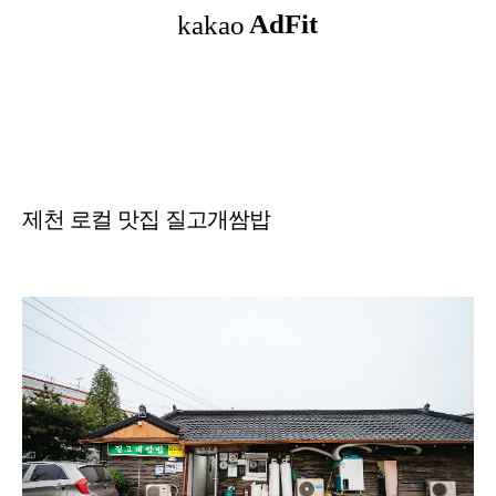
제천 로컬 맛집 질고개쌈밥