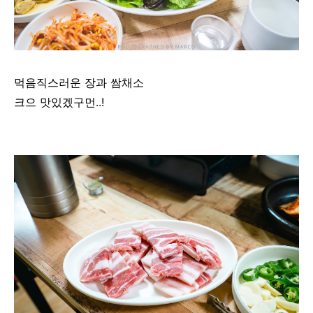
먹음직스러운 장과 쌈채소
크으 맛있겠구먼..!