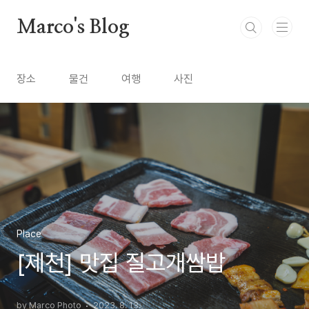
본문 바로가기
Marco's Blog
장소
물건
여행
사진
Place
[제천] 맛집 질고개쌈밥
by Marco Photo
2023. 8. 13.