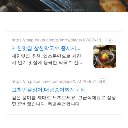
https://map.naver.com/p/entry/place/189874685
광고
9
제천맛집 삼한막국수 줄서지
말고 네이버예약하세요
제천맛집 추천, 입소문만으로 제천
시 인기 맛집에 등극한 막국수 전
문점
https://m.place.naver.com/place/573493851
광고
고창민물장어,대왕송어회전문점
깊은 풍미를 제대로 느껴보세요. 고급식재료로 정성
껏 준비했습니다. 특별추천합니다