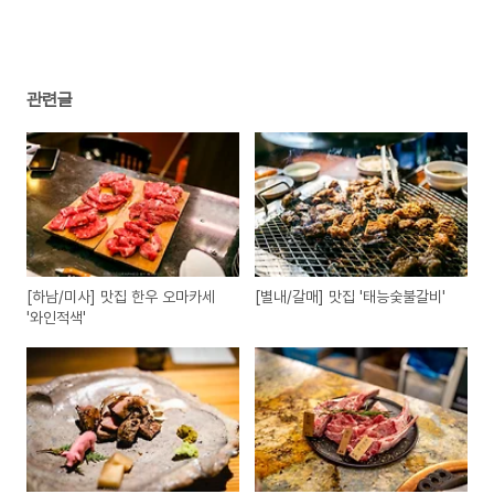
관련글
[하남/미사] 맛집 한우 오마카세
[별내/갈매] 맛집 '태능숯불갈비'
'와인적색'