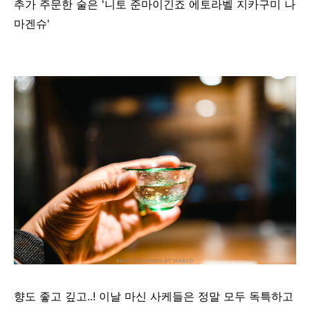
추가 주문한 술은 '니토 준마이긴죠 에토라벨 지카구미 나
마겐슈'
향도 좋고 깊고..! 이날 마신 사케들은 정말 모두 독특하고