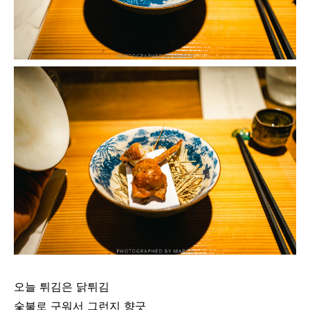
오늘 튀김은 닭튀김
숯불로 구워서 그런지 향긋