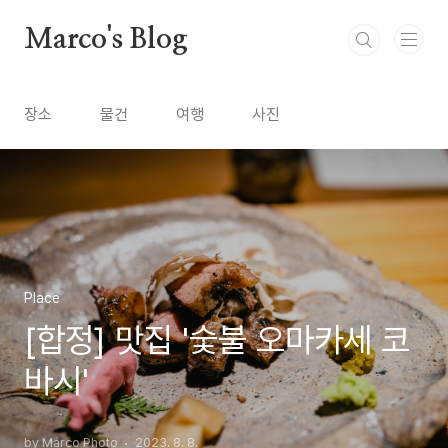
본문 바로가기
Marco's Blog
장소
물건
여행
사진
Place
[합정] 맛집 '숯불 오마카세 코
바시'
by Marco Photo
2023. 8. 8.