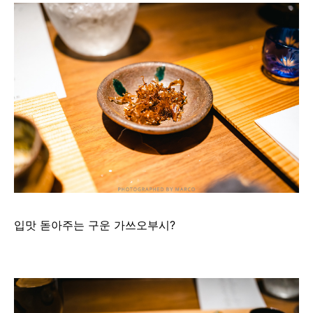
입맛 돋아주는 구운 가쓰오부시?