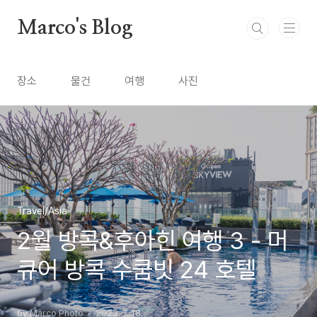
본문 바로가기
Marco's Blog
장소
물건
여행
사진
Travel/Asia
2월 방콕&후아힌 여행 3 - 머
큐어 방콕 수쿰빗 24 호텔
by Marco Photo
2023. 7. 18.