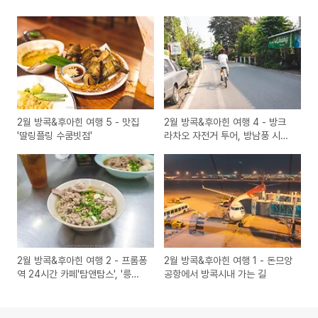
2월 방콕&후아힌 여행 5 - 맛집
2월 방콕&후아힌 여행 4 - 방크
'딸링플링 수쿰빗점'
라차오 자전거 투어, 방남풍 시장,
오존카페
2월 방콕&후아힌 여행 2 - 프롬퐁
2월 방콕&후아힌 여행 1 - 돈므앙
역 24시간 카페'탐앤탐스', '릉루
공항에서 방콕시내 가는 길
엉 쌀국수'