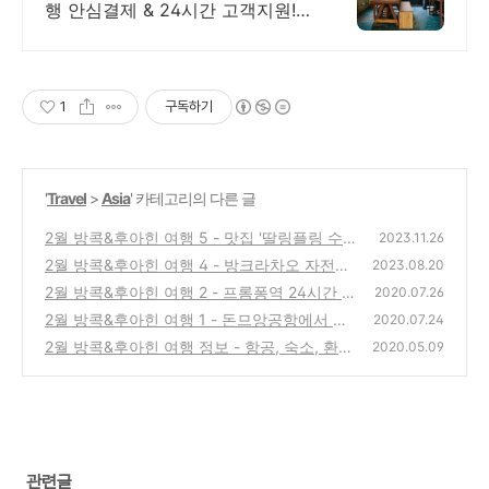
행 안심결제 & 24시간 고객지원!
혼자 여행, 신나는 파티, 가족과의
편안한 휴식까지, 에어비앤비에서
만나보세요.
1
구독하기
'
Travel
>
Asia
' 카테고리의 다른 글
2월 방콕&후아힌 여행 5 - 맛집 '딸링플링 수
2023.11.26
쿰빗점'
2월 방콕&후아힌 여행 4 - 방크라차오 자전거
(4)
2023.08.20
투어, 방남풍 시장, 오존카페
2월 방콕&후아힌 여행 2 - 프롬퐁역 24시간 카
(0)
2020.07.26
페'탐앤탐스', '릉루엉 쌀국수'
2월 방콕&후아힌 여행 1 - 돈므앙공항에서 방
(2)
2020.07.24
콕시내 가는 길
2월 방콕&후아힌 여행 정보 - 항공, 숙소, 환
(0)
2020.05.09
전, 유심, 날씨, 일정
(0)
관련글