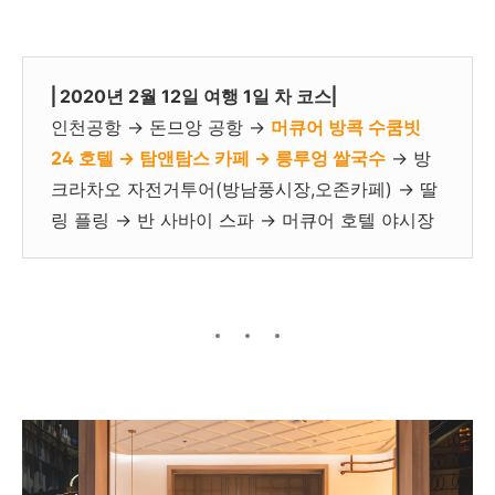
⎜2020년 2월 12일 여행 1일 차 코스⎜
인천공항
→
돈므앙 공항 →
머큐어 방콕 수쿰빗
24 호텔 → 탐앤탐스 카페 → 릉루엉 쌀국수
→ 방
크라차오 자전거투어(방남풍시장,오존카페) → 딸
링 플링 → 반 사바이 스파 → 머큐어 호텔 야시장