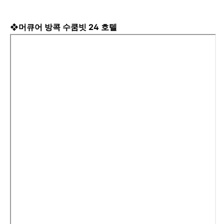
❖머큐어 방콕 수쿰빗 24 호텔