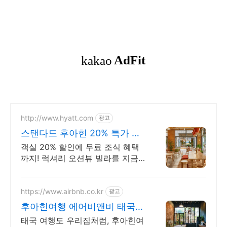
http://www.hyatt.com
광고
스탠다드 후아힌 20% 특가 최
적가 보장
객실 20% 할인에 무료 조식 혜택
까지! 럭셔리 오션뷰 빌라를 지금
예약하세요. 후아힌 야시장 도보 5
분, 마켓 빌리지와 인접한 탁월한
입지.
https://www.airbnb.co.kr
광고
후아힌여행 에어비앤비 태국여
행도 우리집처럼
태국 여행도 우리집처럼, 후아힌여