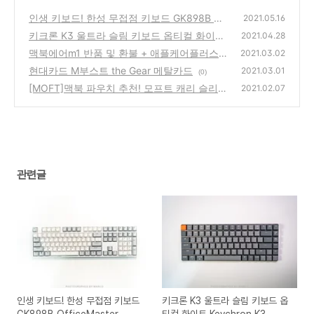
인생 키보드! 한성 무접점 키보드 GK898B Off
2021.05.16
iceMaster
키크론 K3 울트라 슬림 키보드 옵티컬 화이트
(0)
2021.04.28
Keychron K3
맥북에어m1 반품 및 환불 + 애플케어플러스
(0)
2021.03.02
구입 방법
현대카드 M부스트 the Gear 메탈카드
(0)
2021.03.01
(0)
[MOFT]맥북 파우치 추천! 모프트 캐리 슬리브
2021.02.07
(2)
관련글
인생 키보드! 한성 무접점 키보드
키크론 K3 울트라 슬림 키보드 옵
GK898B OfficeMaster
티컬 화이트 Keychron K3