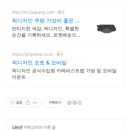
http://m.coupang.com
광고
픽디자인 쿠팡 가성비 좋은 대
용량 필름
빈티지한 색감, 픽디자인, 특별한
순간을 기록하세요. 로켓배송으로
만나요! 필름으로 담는 소중한 추
억! 오늘주문 내일도착 로켓배송으
로 놓치지 마세요.
https://pnpshop.co.kr
광고
픽디자인 포토 & 모바일
픽디자인 공식수입원 카메라스트랩 가방 및 모바일
마운트
공감
구독하기
'
Like it
' 카테고리의 다른 글