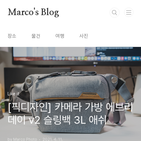
본문 바로가기
Marco's Blog
장소
물건
여행
사진
Like it
[픽디자인] 카메라 가방 에브리
데이 v2 슬링백 3L 애쉬
by Marco Photo
2021. 4. 11.