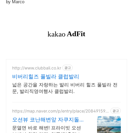
by Marco
http://www.clubbali.co.kr
광고
비버리힐즈 풀빌라 클럽발리
넓은 공간을 자랑하는 발리 비버리 힐즈 풀빌라 전
문, 발리직영여행사 클럽발리.
https://map.naver.com/p/entry/place/208491597
광고
1
오션뷰 코난해변앞 자쿠지돌집
2인~10인 대가족/단체예약
문열면 바로 해변! 프라이빗 오션