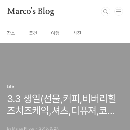
본문 바로가기
Marco's Blog
장소
물건
여행
사진
Life
3.3 생일(선물,커피,비버리힐
즈치즈케익,셔츠,디퓨져,코모
노시계)
by Marco Photo
2015. 3. 27.