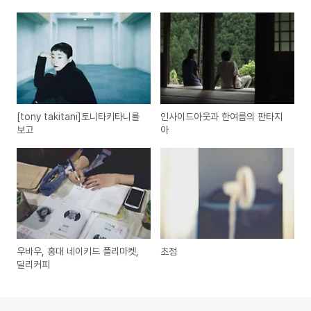
[tony takitani]토니타키타니를
인사이드아웃과 한여름의 판타지
보고
아
우바우, 홍대 네이키드 플리마켓,
초점
딜리커피