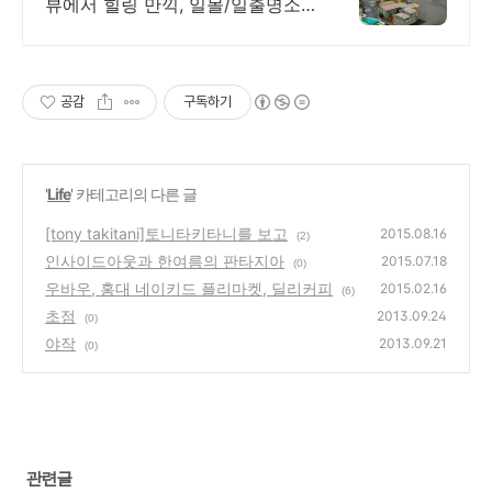
뷰에서 힐링 만끽, 일몰/일출명소
로 인생샷 필수. 제주 감성 예쁘다
고 소문난 힐링스테이, 바배큐불
멍, 스파족욕, 제주바다보러오세요
공감
구독하기
'
Life
' 카테고리의 다른 글
[tony takitani]토니타키타니를 보고
2015.08.16
(2)
인사이드아웃과 한여름의 판타지아
2015.07.18
(0)
우바우, 홍대 네이키드 플리마켓, 딜리커피
2015.02.16
(6)
초점
2013.09.24
(0)
야작
2013.09.21
(0)
관련글